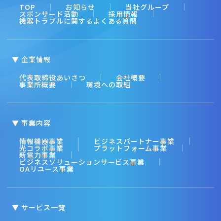
TOP
お知らせ
当社グループ
スポンサード活動
採用情報
機器トラブルに関するよくある質問
▼ 企業情報
代表取締役あいさつ
会社概要
事業所概要
環境への取組
▼ 事業内容
情報機器事業
ビジネスパートナー事業
光コラボ事業
プラットフォーム事業
新電力事業
ビジネスソリューションサービス事業
OAリユース事業
▼ サービス一覧