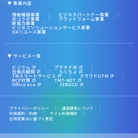
▼ 事業内容
情報機器事業
ビジネスパートナー事業
光コラボ事業
プラットフォーム事業
新電力事業
ビジネスソリューションサービス事業
OAリユース事業
▼ サービス一覧
ビジでん
プラチナ光
社長の顧問
らくちょ
TMスマートサービス
クラウドUTM
BCP対策
TMT-NET
Office eco
ZEROCO
プライバシーポリシー
通話録音について
利用規約・約款
サイト利用規約
古物営業法に基づく表記