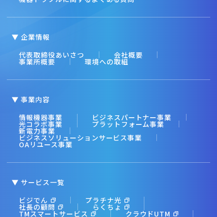
▼ 企業情報
代表取締役あいさつ
会社概要
事業所概要
環境への取組
▼ 事業内容
情報機器事業
ビジネスパートナー事業
光コラボ事業
プラットフォーム事業
新電力事業
ビジネスソリューションサービス事業
OAリユース事業
▼ サービス一覧
ビジでん
プラチナ光
社長の顧問
らくちょ
TMスマートサービス
クラウドUTM