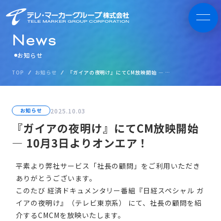
N
e
w
s
お知らせ
TOP
お知らせ
『ガイアの夜明け』にてCM放映開始 ― 10月3日よりオンエア！
2025.10.03
お知らせ
『ガイアの夜明け』にてCM放映開始
― 10月3日よりオンエア！
平素より弊社サービス「社長の顧問」をご利用いただき
ありがとうございます。
このたび 経済ドキュメンタリー番組『日経スペシャル ガ
イアの夜明け』（テレビ東京系） にて、社長の顧問を紹
介するCMCMを放映いたします。